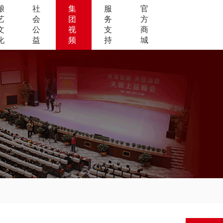
酿
社
集
服
官
艺
会
团
务
方
文
公
视
支
商
化
益
频
持
城