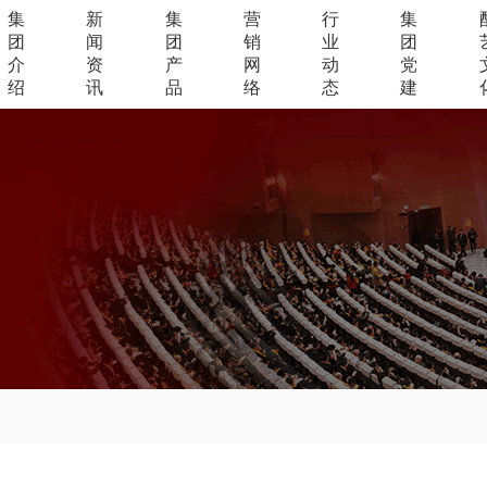
集
新
集
营
行
集
团
闻
团
销
业
团
介
资
产
网
动
党
绍
讯
品
络
态
建